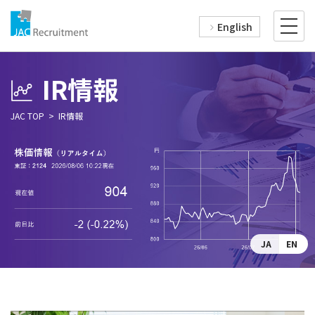
English
IR情報
JAC TOP
IR情報
JA
EN