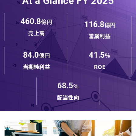
At a Glance FY 2025
460.8
億円
116.8
億円
売上高
営業利益
84.0
41.5
億円
％
当期純利益
ROE
68.5
％
配当性向