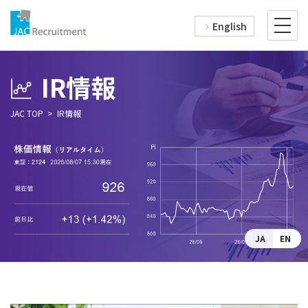
English
IR情報
JAC TOP
IR情報
JA
EN