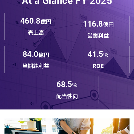
At a Glance FY 2025
460.8
億円
116.8
億円
売上高
営業利益
84.0
41.5
億円
％
当期純利益
ROE
68.5
％
配当性向