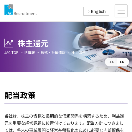
English
株主還元
JAC TOP
IR情報
株式・社債情報
株主還元
JA
EN
配当政策
当社は、株主の皆様と長期的な信頼関係を構築するため、利益還
元を重要な経営課題に位置付けております。配当方針につきまし
ては、将来の事業展開と経営基盤強化のために必要な内部留保を