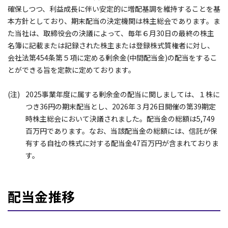
確保しつつ、利益成長に伴い安定的に増配基調を維持することを基
本方針としており、期末配当の決定機関は株主総会であります。ま
た当社は、取締役会の決議によって、毎年６月30日の最終の株主
名簿に記載または記録された株主または登録株式質権者に対し、
会社法第454条第５項に定める剰余金(中間配当金)の配当をするこ
とができる旨を定款に定めております。
2025事業年度に属する剰余金の配当に関しましては、１株に
つき36円の期末配当とし、2026年３月26日開催の第39期定
時株主総会において決議されました。配当金の総額は5,749
百万円であります。なお、当該配当金の総額には、信託が保
有する自社の株式に対する配当金47百万円が含まれておりま
す。
配当金推移