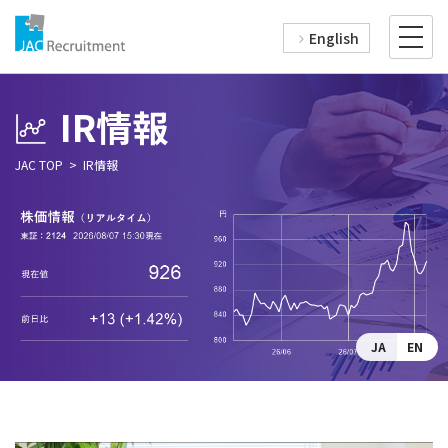
English
IR情報
JAC TOP
IR情報
JA
EN