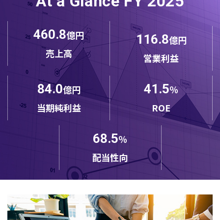
At a Glance FY 2025
460.8
億円
116.8
億円
売上高
営業利益
84.0
41.5
億円
％
当期純利益
ROE
68.5
％
配当性向