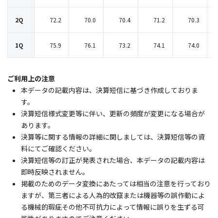
2Q
72.2
70.0
70.4
71.2
70.3
1Q
75.9
76.1
73.2
74.1
74.0
ご利用上の注意
本データの記載内容は、決算短信に基づき作成しておりま
す。
決算短信様式変更等に伴い、更新の頻度が変更になる場合が
あります。
決算等に関する情報の詳細に関しましては、決算短信等の資
料にてご確認ください。
決算短信等の訂正が発表された場合、本データの記載内容は
即時反映されません。
掲載のためのデータ変換にあたっては相当の注意を行っており
ますが、第三者による人為的改竄または機器等の誤作動によ
る機械的瑕疵その他不可抗力によって情報に誤りを生ずる可