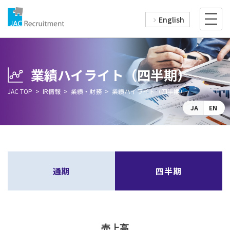
English
業績ハイライト（四半期）
JAC TOP
IR情報
業績・財務
業績ハイライト（四半期）
JA
EN
通期
四半期
売上高