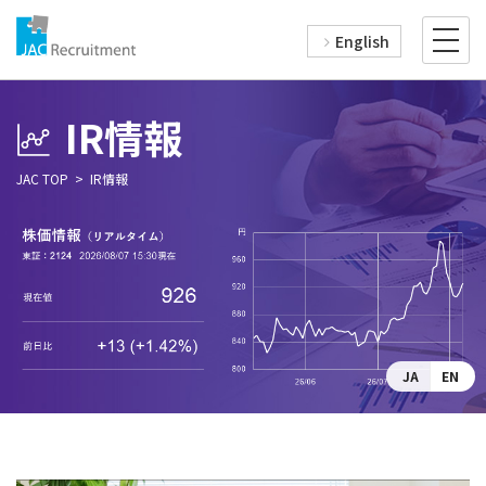
English
IR情報
JAC TOP
IR情報
JA
EN