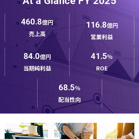
At a Glance FY 2025
460.8
億円
116.8
億円
売上高
営業利益
84.0
41.5
億円
％
当期純利益
ROE
68.5
％
配当性向