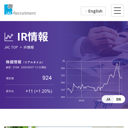
English
IR情報
JAC TOP
IR情報
JA
EN