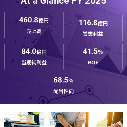
At a Glance FY 2025
460.8
億円
116.8
億円
売上高
営業利益
84.0
41.5
億円
％
当期純利益
ROE
68.5
％
配当性向