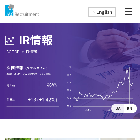
English
IR情報
JAC TOP
IR情報
JA
EN