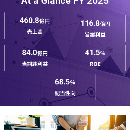
At a Glance FY 2025
460.8
億円
116.8
億円
売上高
営業利益
84.0
41.5
億円
％
当期純利益
ROE
68.5
％
配当性向